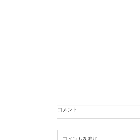
コメント
コメントを追加…
記事１ 作成中